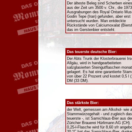
Der älteste Beleg sind Scherben eine
aus der Zeit um 3500 v. Chr., die 1973
Ausgrabungen des Royal Ontario Mus
Godin Tepe (Iran) gefunden, aber erst
untersucht wurden. Man entdeckte
Rückstände von Calciumoxalat (Bierst
das im Gerstenbier entsteht.
Das teuerste deutsche Bier:
Der Abts Trunk der Klosterbrauerei Ir
Allgäu, wird in handgearbeiteten
salzglasierten Steingutflaschen mona
gelagert. Es hat eine garantierte St
von über 22 Prozent und kostet 0,5 l (1
DM (33 DM).
Das stärkste Bier:
der Welt, gemessen am Alkohol- wie 
Stammwürzegehalt - und zugleich das
teuerste -, ist Samichlaus-Bier aus de
Züricher Brauerei Hürlimann AG (CH).
0,25-l-Flasche wird für 8,60 sfr angeb
20 °C hat das Samichlaus-Bier, dunke