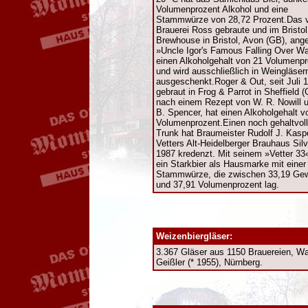
Volumenprozent Alkohol und eine
Stammwürze von 28,72 Prozent.Das v
Brauerei Ross gebraute und im Bristol
Brewhouse in Bristol, Avon (GB), ang
»Uncle Igor's Famous Falling Over Wa
einen Alkoholgehalt von 21 Volumenp
und wird ausschließlich in Weingläser
ausgeschenkt.Roger & Out, seit Juli 
gebraut in Frog & Parrot in Sheffield 
nach einem Rezept von W. R. Nowill 
B. Spencer, hat einen Alkoholgehalt v
Volumenprozent.Einen noch gehaltvol
Trunk hat Braumeister Rudolf J. Kasp
Vetters Alt-Heidelberger Brauhaus Silv
1987 kredenzt. Mit seinem »Vetter 33«
ein Starkbier als Hausmarke mit einer
Stammwürze, die zwischen 33,19 Gew
und 37,91 Volumenprozent lag.
Weizenbiergläser:
3.367 Gläser aus 1150 Brauereien, Wa
Geißler (* 1955), Nürnberg.