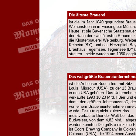
Die älteste Brauerei:
ist die im Jahr 1040 gegründete Braue
Weihenstephan in Freising bei Münch
Heute ist sie Bayerische Staatsbraue
den Rang der zweitältesten Brauerei 
die Klosterbrauerei Weltenburg, Welte
Kelheim (BY), und das Herzoglich Ba
Brauhaus Tegernsee, Tegernsee (BY),
streiten - beide wurden um 1050 gegrü
Das weltgrößte Brauereiunternehme
ist die Anheuser-Busch Inc. mit Sitz i
Louis, Missouri (USA), zu der 13 Brau
in den USA gehören. Das Unternehme
verkaufte 1993 10,23 Mrd. l Bier und e
damit den größten Jahresausstoß, der
von einem Brauereiunternehmen errei
wurde. Dazu trug nicht zuletzt das
meistverkaufte Bier der Welt bei, das
Budweiser, von dem 4,82 Mrd. l abges
werden konnten.Die größte einzelne B
ist Coors Brewing Company in Golden
Colorado (USA), die 1994 einen Auss