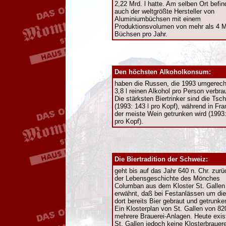
2,22 Mrd. l hatte. Am selben Ort befin
auch der weltgrößte Hersteller von
Aluminiumbüchsen mit einem
Produktionsvolumen von mehr als 4 M
Büchsen pro Jahr.
Den höchsten Alkoholkonsum:
haben die Russen, die 1993 umgerec
3,8 l reinen Alkohol pro Person verbra
Die stärksten Biertrinker sind die Ts
(1993: 143 l pro Kopf), während in Fra
der meiste Wein getrunken wird (1993:
pro Kopf).
Die Biertradition der Schweiz:
geht bis auf das Jahr 640 n. Chr. zurü
der Lebensgeschichte des Mönches
Columban aus dem Kloster St. Gallen
erwähnt, daß bei Festanlässen um die
dort bereits Bier gebraut und getrunke
Ein Klosterplan von St. Gallen von 82
mehrere Brauerei-Anlagen. Heute exist
St. Gallen jedoch keine Klosterbrauer