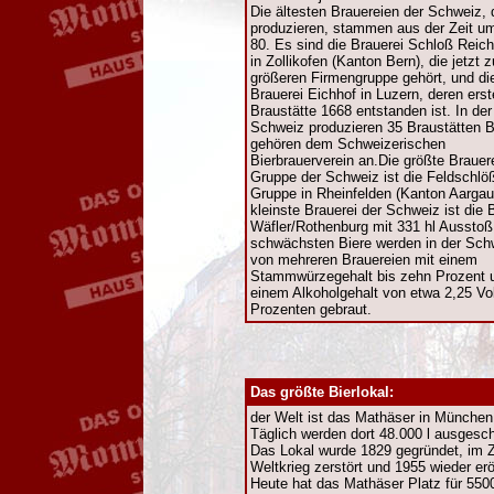
Die ältesten Brauereien der Schweiz, 
produzieren, stammen aus der Zeit u
80. Es sind die Brauerei Schloß Reic
in Zollikofen (Kanton Bern), die jetzt z
größeren Firmengruppe gehört, und di
Brauerei Eichhof in Luzern, deren erst
Braustätte 1668 entstanden ist. In der
Schweiz produzieren 35 Braustätten B
gehören dem Schweizerischen
Bierbrauerverein an.Die größte Brauere
Gruppe der Schweiz ist die Feldschlö
Gruppe in Rheinfelden (Kanton Aargau
kleinste Brauerei der Schweiz ist die 
Wäfler/Rothenburg mit 331 hl Ausstoß
schwächsten Biere werden in der Sch
von mehreren Brauereien mit einem
Stammwürzegehalt bis zehn Prozent 
einem Alkoholgehalt von etwa 2,25 Vol
Prozenten gebraut.
Das größte Bierlokal:
der Welt ist das Mathäser in München
Täglich werden dort 48.000 l ausgesc
Das Lokal wurde 1829 gegründet, im 
Weltkrieg zerstört und 1955 wieder erö
Heute hat das Mathäser Platz für 550